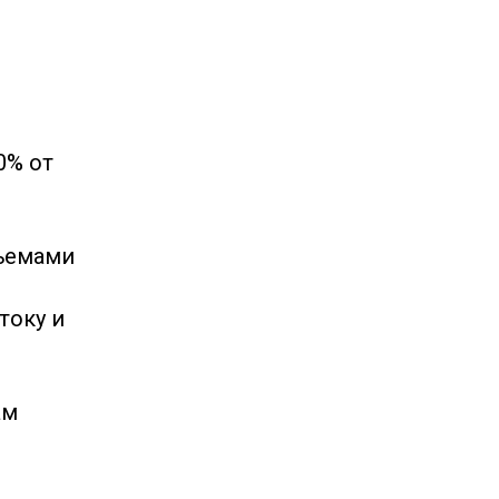
0% от
ъемами
току и
ам