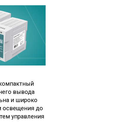
компактный
него вывода
льна и широко
м освещения до
тем управления